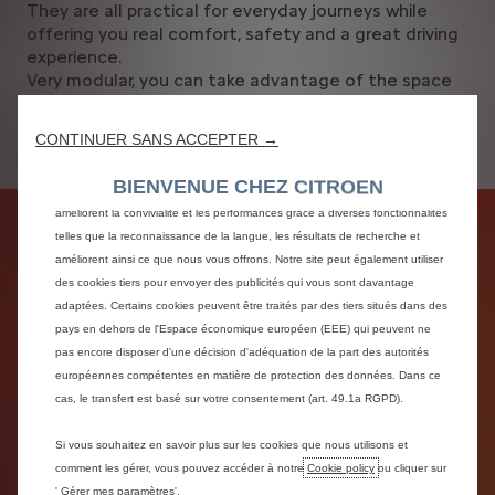
They are all practical for everyday journeys while
offering you real comfort, safety and a great driving
experience.
Very modular, you can take advantage of the space
and numerous storage spaces on board to make the
whole family happy and benefit from the many
CONTINUER SANS ACCEPTER →
Nous utilisons des cookies afin de vous offrir la meilleure expérience sur
technology on board.
notre site. Les cookies nous permettent de vous fournir des fonctionnalités
BIENVENUE CHEZ CITROEN
essentielles telles que la sécurité, la gestion du réseau et l’accessibilité. Ils
améliorent la convivialité et les performances grâce à diverses fonctionnalités
telles que la reconnaissance de la langue, les résultats de recherche et
améliorent ainsi ce que nous vous offrons. Notre site peut également utiliser
des cookies tiers pour envoyer des publicités qui vous sont davantage
adaptées. Certains cookies peuvent être traités par des tiers situés dans des
pays en dehors de l'Espace économique européen (EEE) qui peuvent ne
pas encore disposer d'une décision d'adéquation de la part des autorités
européennes compétentes en matière de protection des données. Dans ce
cas, le transfert est basé sur votre consentement (art. 49.1a RGPD).
Si vous souhaitez en savoir plus sur les cookies que nous utilisons et
comment les gérer, vous pouvez accéder à notre
Cookie policy
ou cliquer sur
' Gérer mes paramètres'.