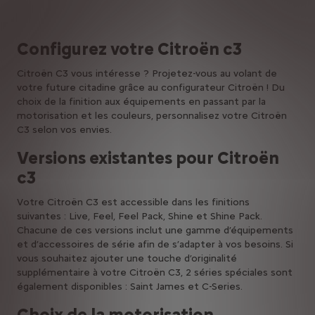
Configurez votre Citroën c3
Citroën C3 vous intéresse ? Projetez-vous au volant de
votre future citadine grâce au configurateur Citroën ! Du
choix de la finition aux équipements en passant par la
motorisation et les couleurs, personnalisez votre Citroën
C3 selon vos envies.
Versions existantes pour Citroën
c3
Votre Citroën C3 est accessible dans les finitions
suivantes : Live, Feel, Feel Pack, Shine et Shine Pack.
Chacune de ces versions inclut une gamme d’équipements
et d’accessoires de série afin de s’adapter à vos besoins. Si
vous souhaitez ajouter une touche d’originalité
supplémentaire à votre Citroën C3, 2 séries spéciales sont
également disponibles : Saint James et C-Series.
Choix de la motorisation