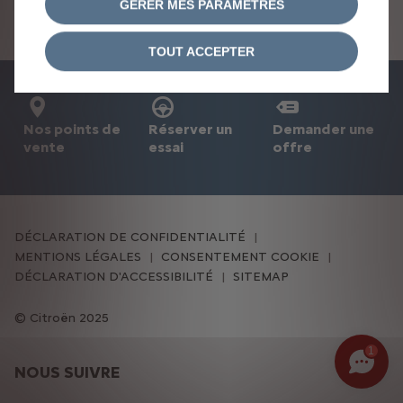
GERER MES PARAMETRES
l’aise en ville comme sur route. Des dimensions compactes
mais pas de compromis sur le coffre avec un volume de
300L quel que soit la version choisie.
TOUT ACCEPTER
Nos points de
Réserver un
Demander une
vente
essai
offre
DÉCLARATION DE CONFIDENTIALITÉ
MENTIONS LÉGALES
CONSENTEMENT COOKIE
DÉCLARATION D'ACCESSIBILITÉ
SITEMAP
Citroën 2025
1
NOUS SUIVRE