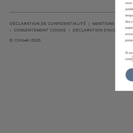
vous f
améli
langu
des c
DÉCLARATION DE CONFIDENTIALITÉ
MENTIONS LÉGALE
trait
CONSENTEMENT COOKIE
DÉCLARATION D'ACCESSIBIL
encor
Citroën 2025
prote
Si vo
notr