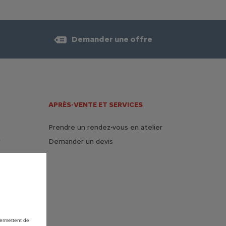
Demander une offre
APRÈS-VENTE ET SERVICES
Prendre un rendez-vous en atelier
r
Demander un devis
permettent de