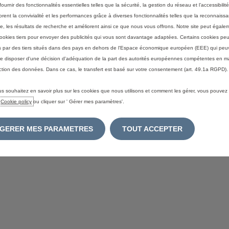
ournir des fonctionnalités essentielles telles que la sécurité, la gestion du réseau et l’accessibilité.
orent la convivialité et les performances grâce à diverses fonctionnalités telles que la reconnaiss
e, les résultats de recherche et améliorent ainsi ce que nous vous offrons. Notre site peut égaleme
ookies tiers pour envoyer des publicités qui vous sont davantage adaptées. Certains cookies peu
S
és par des tiers situés dans des pays en dehors de l'Espace économique européen (EEE) qui peu
ITÉ
SITEMAP
e disposer d'une décision d'adéquation de la part des autorités européennes compétentes en m
ction des données. Dans ce cas, le transfert est basé sur votre consentement (art. 49.1a RGPD).
us souhaitez en savoir plus sur les cookies que nous utilisons et comment les gérer, vous pouvez
e
Cookie policy
ou cliquer sur ' Gérer mes paramètres'.
GERER MES PARAMETRES
TOUT ACCEPTER