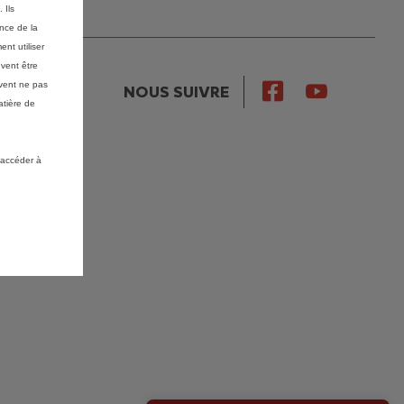
 Ils
ance de la
nt utiliser
vent être
vent ne pas
NOUS SUIVRE
atière de
 accéder à