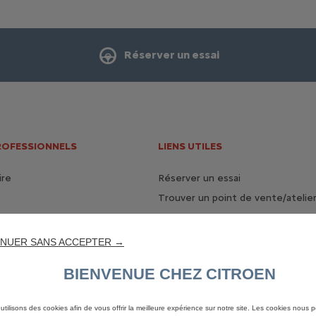
Réserver un essai
ROFESSIONNELS
LIENS UTILES
ire
Réserver un essai
Trouver un point de vente/atelie
Nous contacter
NUER SANS ACCEPTER →
BIENVENUE CHEZ CITROEN
utilisons des cookies afin de vous offrir la meilleure expérience sur notre site. Les cookies nous 