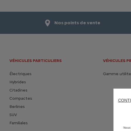
Nos points de vente
VÉHICULES PARTICULIERS
VÉHICULES P
Électriques
Gamme utilita
Hybrides
Citadines
Compactes
CONTI
Berlines
SUV
Familiales
Nous 