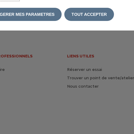
GERER MES PARAMETRES
TOUT ACCEPTER
Réserver un essai
ROFESSIONNELS
LIENS UTILES
ire
Réserver un essai
Trouver un point de vente/atelie
Nous contacter