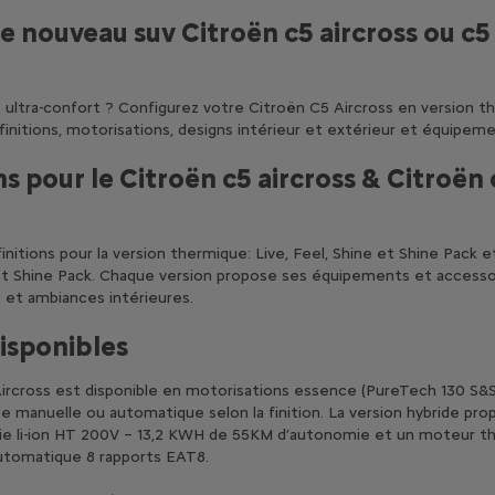
e nouveau suv Citroën c5 aircross ou c5 
ultra-confort ? Configurez votre Citroën C5 Aircross en version t
 finitions, motorisations, designs intérieur et extérieur et équipeme
s pour le Citroën c5 aircross & Citroën 
initions pour la version thermique: Live, Feel, Shine et Shine Pack e
 et Shine Pack. Chaque version propose ses équipements et accessoi
s et ambiances intérieures.
isponibles
rcross est disponible en motorisations essence (PureTech 130 S&S)
se manuelle ou automatique selon la finition. La version hybride pr
rie li-ion HT 200V – 13,2 KWH de 55KM d’autonomie et un moteur 
utomatique 8 rapports EAT8.