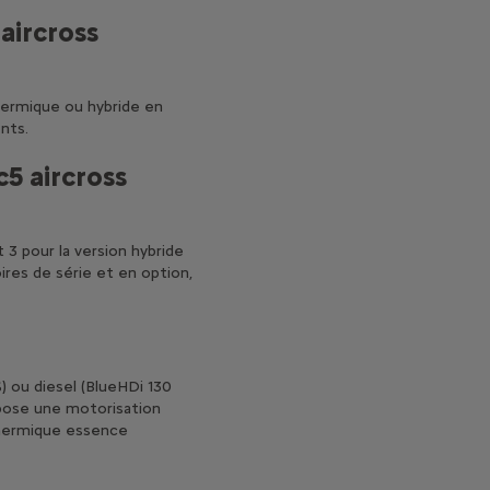
aircross
hermique ou hybride en
nts.
c5 aircross
t 3 pour la version hybride
res de série et en option,
 ou diesel (BlueHDi 130
opose une motorisation
thermique essence