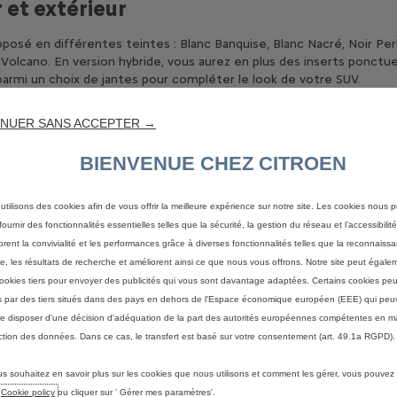
 et extérieur
posé en différentes teintes : Blanc Banquise, Blanc Nacré, Noir Perl
 Volcano. En version hybride, vous aurez en plus des inserts ponctue
armi un choix de jantes pour compléter le look de votre SUV.
le choix entre plusieurs ambiances et tissus soit en noir, gris ou bei
NUER SANS ACCEPTER →
uv Citroën c5 aircross & Citroën c5 airc
BIENVENUE CHEZ CITROEN
n C5 Aircross et Citroën C5 Aircross Hybride allient confort et mo
tionnels, sans laisser l’élégance de côté. Leur particularité est dan
utilisons des cookies afin de vous offrir la meilleure expérience sur notre site. Les cookies nous 
 150mm, inclinables et escamotables.
ournir des fonctionnalités essentielles telles que la sécurité, la gestion du réseau et l’accessibilité.
uteurs, l’espace coffre est ainsi optimal, pouvant passer de 460L à
orent la convivialité et les performances grâce à diverses fonctionnalités telles que la reconnaiss
r, 1969 de largeur et 1654mm de hauteur pour ses dimensions mini
e, les résultats de recherche et améliorent ainsi ce que nous vous offrons. Notre site peut égaleme
ookies tiers pour envoyer des publicités qui vous sont davantage adaptées. Certains cookies peu
sponibles
és par des tiers situés dans des pays en dehors de l'Espace économique européen (EEE) qui peu
e disposer d'une décision d'adéquation de la part des autorités européennes compétentes en m
version hybride proposent de nombreux équipements de série selon l
ction des données. Dans ce cas, le transfert est basé sur votre consentement (art. 49.1a RGPD).
bord et une conduite optimales tels que le volant en croûte de cuir,
 les rétroviseurs électriques et dégivrants ou la détection de sous 
us souhaitez en savoir plus sur les cookies que nous utilisons et comment les gérer, vous pouvez
s et accessoires vous sont proposés. Parcourez-les, et créez le S
e
Cookie policy
ou cliquer sur ' Gérer mes paramètres'.