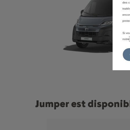
des c
trait
encor
prote
Si vo
notr
Jumper est disponibl