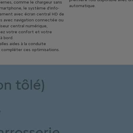
ernes, comme le chargeur sans
automatique.
 smartphone, le système d’info-
sement avec écran central HD de
s avec navigation connectée ou
viseur central numérique,
z votre confort et votre
à bord.
lles aides à la conduite
 compléter ces optimisations.
on tôlé)
s
arrosserie