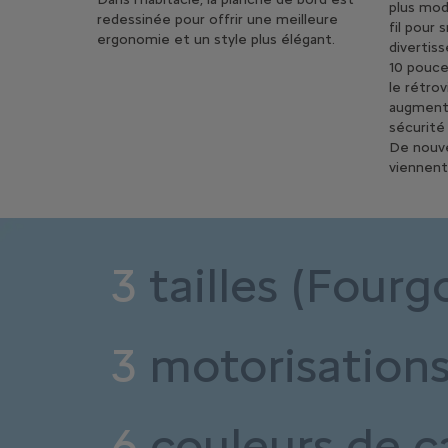
plus mod
redessinée pour offrir une meilleure
fil pour
ergonomie et un style plus élégant.
divertis
10 pouce
le rétro
augmente
sécurité 
De nouve
viennent
3
tailles (Fourg
3
motorisation
6
couleurs de c