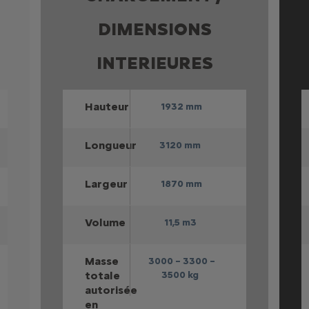
DIMENSIONS
INTERIEURES
Hauteur
1932 mm
Longueur
3120 mm
Largeur
1870 mm
Volume
11,5 m3
Masse
3000 – 3300 –
totale
3500 kg
autorisée
en